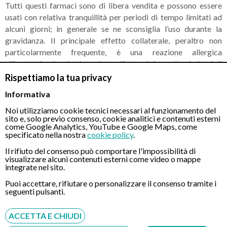
Tutti questi farmaci sono di libera vendita e possono essere
usati con relativa tranquillità per periodi di tempo limitati ad
alcuni giorni; in generale se ne sconsiglia l’uso durante la
gravidanza. Il principale effetto collaterale, peraltro non
particolarmente frequente, è una reazione allergica
all’anestetico locale che può manifestarsi dopo alcuni giorni di
trattamento continuo. Tutte gli unguenti contengono nella
Rispettiamo la tua privacy
scatola anche un applicatore utile per l’applicazione interna del
Informativa
prodotto.
Noi utilizziamo cookie tecnici necessari al funzionamento del
sito e, solo previo consenso, cookie analitici e contenuti esterni
La principale controindicazione relativa ai prodotti contenenti
come Google Analytics, YouTube e Google Maps, come
cortisone è la presenza di
emorroidi sanguinanti
, specie
specificato nella nostra
cookie policy
.
quando si manifesta un vero e proprio gocciolamento; in
Il rifiuto del consenso può comportare l'impossibilità di
questo caso il cortisone può essere causa di ritardo nella
visualizzare alcuni contenuti esterni come video o mappe
integrate nel sito.
cicatrizzazione e si preferisce quindi l’uso di prodotti che non
lo contengano.
Puoi accettare, rifiutare o personalizzare il consenso tramite i
seguenti pulsanti.
Molto spesso di questi prodotti esiste anche l’equivalente in
supposte, con le stesse indicazioni ed effetti collaterali.
ACCETTA E CHIUDI