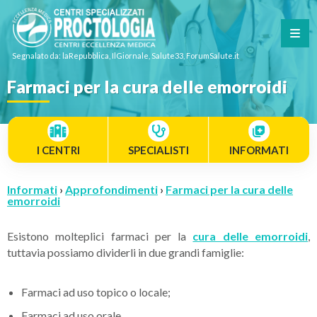
Segnalato da: laRepubblica, IlGiornale, Salute33, ForumSalute.it
Farmaci per la cura delle emorroidi
I CENTRI
SPECIALISTI
INFORMATI
Informati
›
Approfondimenti
›
Farmaci per la cura delle
emorroidi
Esistono molteplici farmaci per la
cura delle emorroidi
,
tuttavia possiamo dividerli in due grandi famiglie:
Farmaci ad uso topico o locale;
Farmaci ad uso orale.