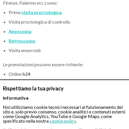
Firenze, Palermo ecc.) sono:
Prima
visita proctologica
Visita proctologica di controllo
Anoscopia
Rettoscopia
Visita emorroidi
Le prenotazioni possono essere richieste:
Online
h24
Telefonando
al numero 08 631 950 021 (lun-sab, 9:00 -
Rispettiamo la tua privacy
18:00)
Informativa
Inviando un messaggio
WhatsApp
: +39 331 12 32 150
(lun-sab, 9:00 - 18:00)
Noi utilizziamo cookie tecnici necessari al funzionamento del
sito e, solo previo consenso, cookie analitici e contenuti esterni
come Google Analytics, YouTube e Google Maps, come
Il sito dispone anche di una
sezione informativa
con guide,
specificato nella nostra
cookie policy
.
interviste esclusive e articoli di approfondimento su tutto ciò