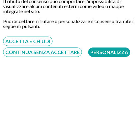
Il rifiuto del consenso può comportare l'impossibilità di
che riguarda la proctologia (patologie, procedure diagnostiche
visualizzare alcuni contenuti esterni come video o mappe
integrate nel sito.
e operative, trattamenti innovativi).
Puoi accettare, rifiutare o personalizzare il consenso tramite i
seguenti pulsanti.
ACCETTA E CHIUDI
CONTATTI
CONTINUA SENZA ACCETTARE
PERSONALIZZA
Chiamaci
Servizio disponibile dal Lunedì al Sabato dalle ore 9:00 alle ore 18:00.
Fatti richiamare
Inserisci il tuo numero, ti richiameremo entro 4 ore lavorative:
Acconsento al trattamento dei dati personali ai sensi del regolamento europeo