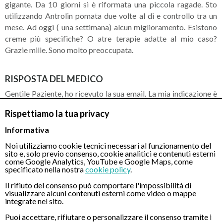
gigante. Da 10 giorni si è riformata una piccola ragade. Sto
utilizzando Antrolin pomata due volte al di e controllo tra un
mese. Ad oggi ( una settimana) alcun miglioramento. Esistono
creme più specifiche? O atre terapie adatte al mio caso?
Grazie mille. Sono molto preoccupata.
RISPOSTA DEL MEDICO
Gentile Paziente, ho ricevuto la sua email. La mia indicazione è
di procedere innanzitutto ad eseguire la
visita proctologica
Rispettiamo la tua privacy
per pianificare un adeguato percorso terapeutico utile per la
risoluzione delle sue problematiche. Cordialità
Informativa
Noi utilizziamo cookie tecnici necessari al funzionamento del
sito e, solo previo consenso, cookie analitici e contenuti esterni
come Google Analytics, YouTube e Google Maps, come
CONTATTI
specificato nella nostra
cookie policy
.
Il rifiuto del consenso può comportare l'impossibilità di
visualizzare alcuni contenuti esterni come video o mappe
Chiamaci
integrate nel sito.
Puoi accettare, rifiutare o personalizzare il consenso tramite i