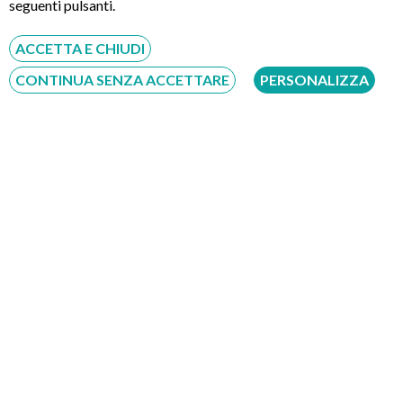
seguenti pulsanti.
ACCETTA E CHIUDI
CONTINUA SENZA ACCETTARE
PERSONALIZZA
Servizio disponibile dal Lunedì al Sabato dalle ore 9:00 alle ore 18:00.
Fatti richiamare
Inserisci il tuo numero, ti richiameremo entro 4 ore lavorative:
Acconsento al trattamento dei dati personali ai sensi del regolamento europeo
del 27/04/2016, n. 679 e come indicato nel documento
normativa sulla privacy
e
cookies
Scrivici su:
Whatsapp 3311232150
Dal Lunedì al Sabato dalle ore 9:00 alle ore 18:00.