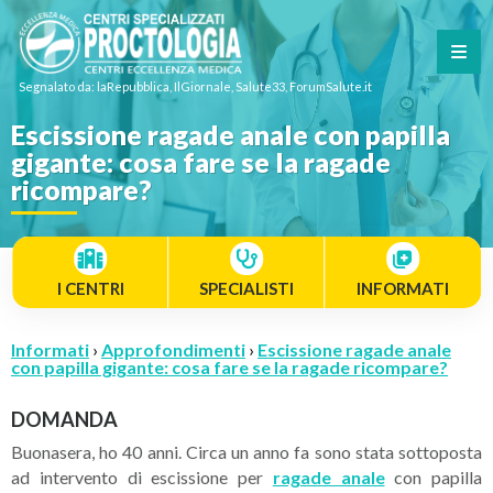
Segnalato da: laRepubblica, IlGiornale, Salute33, ForumSalute.it
Escissione ragade anale con papilla
gigante: cosa fare se la ragade
ricompare?
I CENTRI
SPECIALISTI
INFORMATI
Informati
›
Approfondimenti
›
Escissione ragade anale
con papilla gigante: cosa fare se la ragade ricompare?
DOMANDA
Buonasera, ho 40 anni. Circa un anno fa sono stata sottoposta
ad intervento di escissione per
ragade anale
con papilla